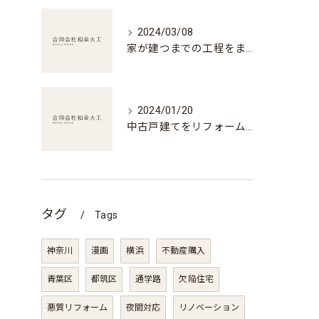
2024/03/08
家が建つまでの工程をまるごと解説！住宅建設の全貌に迫る
2024/01/20
中古戸建てをリフォーム！驚くべき改装事例を紹介
タグ
Tags
神奈川
漫画
横浜
不動産購入
青葉区
都筑区
通学路
欠陥住宅
悪質リフォーム
夜間対応
リノベーション