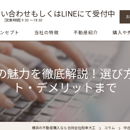
い合わせもしくはLINEにて受付中
[営業時間] 9:30 〜18:30
ンセプト
当社の特徴
不動産紹介
購入や
挨拶
中古戸建て
よくある
新築戸建て
の魅力を徹底解説！選び
住み替え
ト・デメリットまで
建物調査
売却
横浜の不動産購入なら合同会社和幸大工
コラム
中